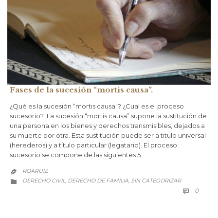
Fases de la sucesión “mortis causa”.
¿Qué es la sucesión “mortis causa”? ¿Cual es el proceso
sucesorio? La sucesión “mortis causa” supone la sustitución de
una persona en los bienes y derechos transmisibles, dejados a
su muerte por otra. Esta sustitución puede ser a titulo universal
(herederos) y a título particular (legatario). El proceso
sucesorio se compone de las siguientes 5…
ROARUIZ

CATEGORY
DERECHO CIVIL
DERECHO DE FAMILIA
SIN CATEGORIZAR
,
,

COMM
0
