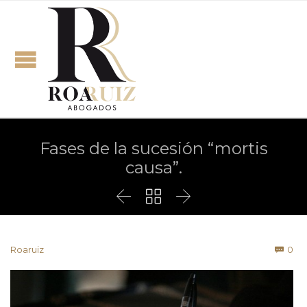
Fases de la sucesión “mortis
causa”.



Co
Roaruiz
0
