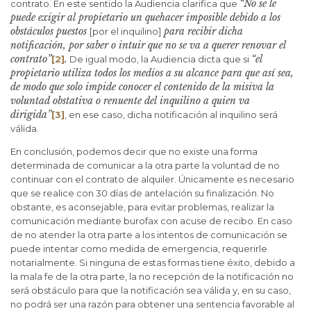
“No se le
contrato. En este sentido la Audiencia clarifica que
puede exigir al propietario un quehacer imposible debido a los
obstáculos puestos
para recibir dicha
[por el inquilino]
notificación, por saber o intuir que no se va a querer renovar el
contrato”
.
“el
[2]
De igual modo, la Audiencia dicta que si
propietario utiliza todos los medios a su alcance para que así sea,
de modo que solo impide conocer el contenido de la misiva la
voluntad obstativa o renuente del inquilino a quien va
dirigida”
[3]
, en ese caso, dicha notificación al inquilino será
válida.
En conclusión, podemos decir que no existe una forma
determinada de comunicar a la otra parte la voluntad de no
continuar con el contrato de alquiler. Únicamente es necesario
que se realice con 30 días de antelación su finalización. No
obstante, es aconsejable, para evitar problemas, realizar la
comunicación mediante burofax con acuse de recibo. En caso
de no atender la otra parte a los intentos de comunicación se
puede intentar como medida de emergencia, requerirle
notarialmente. Si ninguna de estas formas tiene éxito, debido a
la mala fe de la otra parte, la no recepción de la notificación no
será obstáculo para que la notificación sea válida y, en su caso,
no podrá ser una razón para obtener una sentencia favorable al