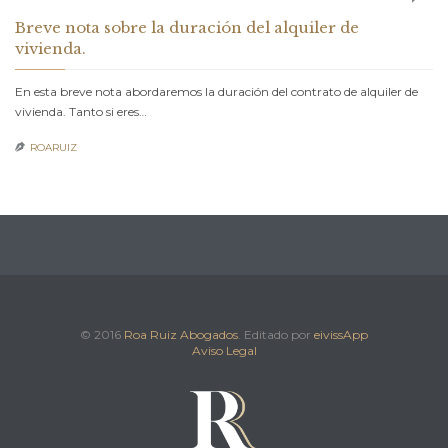
Breve nota sobre la duración del alquiler de
vivienda.
En esta breve nota abordaremos la duración del contrato de alquiler de
vivienda. Tanto si eres…
ROARUIZ

ESCRITO EN:
ALQUILER DE VIVIENDA
,
ARRENDAMIENTOS URBANOS
,
DERECHO
CIVIL
© 2016
Roa Ruiz Abogados
. Editado por
eivissApp
Aviso Legal